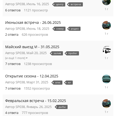
Автор
SP038
,
Июль 16, 2025
центр
встреча
Июль
6
ответов
1121
просмотр
29,
2025
Июньская встреча - 26.06.2025
Автор
SP038
,
Июнь 18, 2025
север
родео
Июнь
2
ответа
626
просмотров
27,
2025
Майский выезд VI - 31.05.2025
Автор
SP038
,
Май 20, 2025
залив
пробег
Июнь
(и ещё 1 more)
1,
7
ответов
1238
просмотров
2025
Открытие сезона - 12.04.2025
Автор
SP038
,
Март 31, 2025
огис
юг
Апрель
7
ответов
1552
просмотра
14,
2025
Февральская встреча - 15.02.2025
Автор
SP038
,
Январь 26, 2025
дыбы
Февраль
4
ответа
777
просмотров
15,