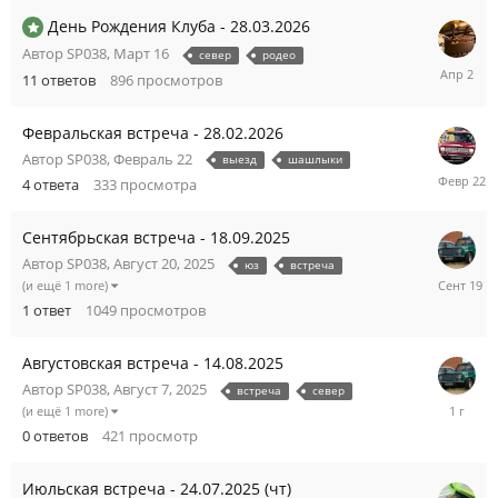
День Рождения Клуба - 28.03.2026
Автор
SP038
,
Март 16
север
родео
Апрель
11
ответов
896
просмотров
2
Февральская встреча - 28.02.2026
Автор
SP038
,
Февраль 22
выезд
шашлыки
Февраль
4
ответа
333
просмотра
22
Сентябрьская встреча - 18.09.2025
Автор
SP038
,
Август 20, 2025
юз
встреча
Сентябр
(и ещё 1 more)
19,
1
ответ
1049
просмотров
2025
Августовская встреча - 14.08.2025
Автор
SP038
,
Август 7, 2025
встреча
север
Август
(и ещё 1 more)
7,
0
ответов
421
просмотр
2025
Июльская встреча - 24.07.2025 (чт)