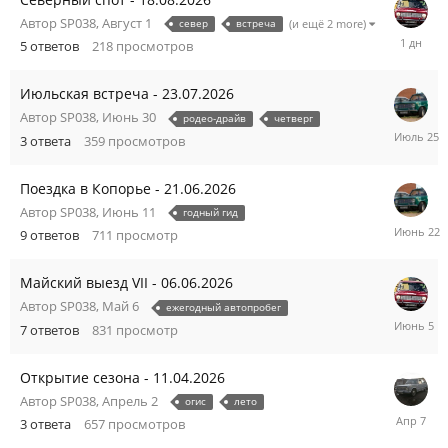
Автор
SP038
,
Август 1
север
встреча
(и ещё 2 more)
Суббота
5
ответов
218
просмотров
в
13:16
Июльская встреча - 23.07.2026
Автор
SP038
,
Июнь 30
родео-драйв
четверг
Июль
3
ответа
359
просмотров
25
Поездка в Копорье - 21.06.2026
Автор
SP038
,
Июнь 11
годный гид
Июнь
9
ответов
711
просмотр
22
Майский выезд VII - 06.06.2026
Автор
SP038
,
Май 6
ежегодный автопробег
Июнь
7
ответов
831
просмотр
5
Открытие сезона - 11.04.2026
Автор
SP038
,
Апрель 2
огис
лето
Апрель
3
ответа
657
просмотров
7