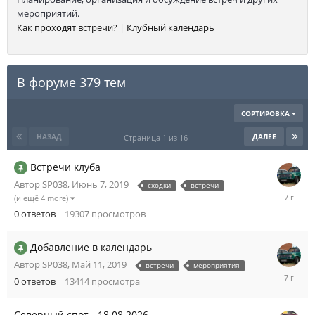
мероприятий.
Как проходят встречи?
|
Клубный календарь
В форуме 379 тем
СОРТИРОВКА
НАЗАД
ДАЛЕЕ
Страница 1 из 16
Встречи клуба
Автор
SP038
,
Июнь 7, 2019
сходки
встречи
Июнь
(и ещё 4 more)
7,
0
ответов
19307
просмотров
2019
Добавление в календарь
Автор
SP038
,
Май 11, 2019
встречи
мероприятия
Май
0
ответов
13414
просмотра
11,
2019
Северный спот - 18.08.2026