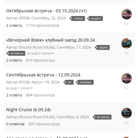
2025
Октябрьская встреча - 03.10.2024 (чт)
Автор
SP038
,
Сентябрь 22, 2024
север
родео
Октябрь
2
ответа
1110
просмотров
4,
2024
«Вечерний Вояж» клубный заезд 20.09.24
Автор
Ghoste Rose (Vitalii)
,
Сентябрь 17, 2024
круиз
Сентябр
встреча
(и ещё 2 more)
23,
2
ответа
814
просмотра
2024
Сентябрьская встреча - 12.09.2024
Автор
SP038
,
Август 19, 2024
юг
канары
Сентябр
(и ещё 1 more)
16,
2
ответа
804
просмотра
2024
Night Cruise (6.09.24)
Автор
Ghoste Rose (Vitalii)
,
Сентябрь 4, 2024
встреча
Сентябр
0
ответов
607
просмотров
4,
2024