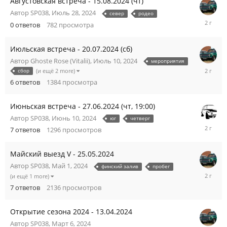
Августовская встреча - 15.08.2024 (чт)
Автор
SP038
,
Июль 28, 2024
север
родео
Июль
0
ответов
782
просмотра
28,
2024
Июльская встреча - 20.07.2024 (сб)
Автор
Ghoste Rose (Vitalii)
,
Июль 10, 2024
мероприятия
Июль
сбор
(и ещё 2 more)
21,
6
ответов
1384
просмотра
2024
Июньская встреча - 27.06.2024 (чт, 19:00)
Автор
SP038
,
Июнь 10, 2024
юг
четверг
Июнь
7
ответов
1296
просмотров
21,
2024
Майский выезд V - 25.05.2024
Автор
SP038
,
Май 1, 2024
финский залив
пробег
Май
(и ещё 1 more)
27,
7
ответов
2136
просмотров
2024
Открытие сезона 2024 - 13.04.2024
Автор
SP038
,
Март 6, 2024