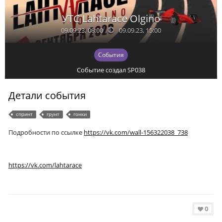
УТС Lahtarace Olgino
09.09.23, 08:00
09.09.23, 15:00
События
Событие создал
SP038
Детали события
спринт
грунт
гонки
Подробности по ссылке
https://vk.com/wall-156322038_738
https://vk.com/lahtarace
0