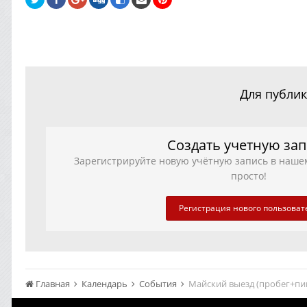
Для публик
Создать учетную за
Зарегистрируйте новую учётную запись в наше
просто!
Регистрация нового пользоват
Главная
Календарь
События
Майский выезд (пробег+пи