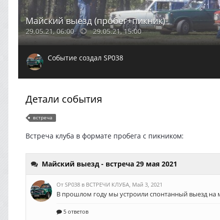
Майский выезд (пробег+пикник)
29.05.21, 06:00
29.05.21, 15:00
Событие создал
SP038
Детали события
встреча
Встреча клуба в формате пробега с пикником: