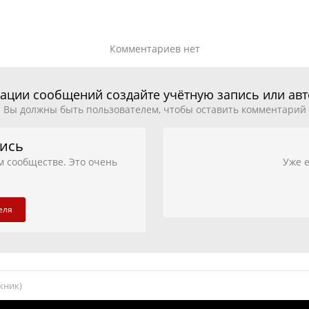
Комментариев нет
ации сообщений создайте учётную запись или ав
Вы должны быть пользователем, чтобы оставить комментарий
пись
м сообществе. Это очень
Уже е
еля
кник)