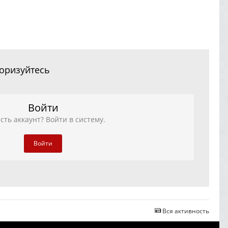
торизуйтесь
Войти
сть аккаунт? Войти в систему.
Войти
Вся активность