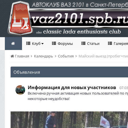
Клуб
Форумы
Статьи
Галерея
Главная
Календарь
События
Майский выезд (пробег+пи
Объявления
Информация для новых участников
07.03
Включена ручная активация новых пользователей по п
некоторые неудобства!