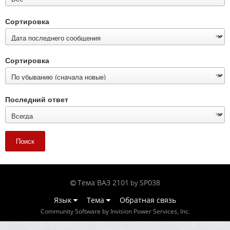
Сортировка
Сортировка
Последний ответ
Поиск
Тема ВАЗ 2101
SP038
by
Язык
Тема
Обратная связь
Community Software by Invision Power Services, Inc.