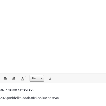
Размер
ак, низкое качество!.
1202-poddelka-brak-nizkoe-kachestvo/