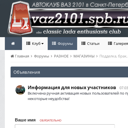
Клуб
Форумы
Статьи
Галерея
Главная
Форумы
РАЗНОЕ
МАГАЗИНЫ
Подделка, брак,
Объявления
Информация для новых участников
07.03
Включена ручная активация новых пользователей по п
некоторые неудобства!
Ваше имя
ОБЯЗАТЕЛЬНО