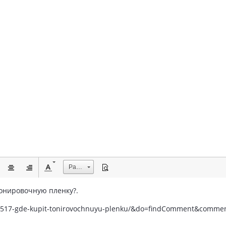
Размер
тонировочную пленку?.
c/1517-gde-kupit-tonirovochnuyu-plenku/&do=findComment&comme