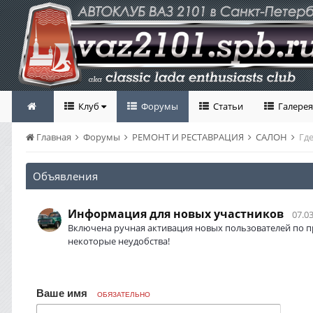
Клуб
Форумы
Статьи
Галерея
Главная
Форумы
РЕМОНТ И РЕСТАВРАЦИЯ
САЛОН
Гд
Объявления
Информация для новых участников
07.03
Включена ручная активация новых пользователей по п
некоторые неудобства!
Ваше имя
ОБЯЗАТЕЛЬНО