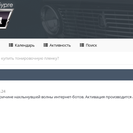
Календарь
Активность
Поиск
е купить тонировочную пленку?
.24
ричине нахлынувшей волны интернет-ботов. Активация производится 