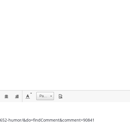
Размер
ic/1652-humor/&do=findComment&comment=90841