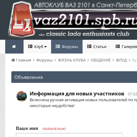
Клуб
Форумы
Статьи
Галерея
Главная
Форумы
ЖИЗНЬ КЛУБА
ОБЩЕНИЕ
ФЛУД
Х
Объявления
Информация для новых участников
07.03
Включена ручная активация новых пользователей по п
некоторые неудобства!
Ваше имя
ОБЯЗАТЕЛЬНО