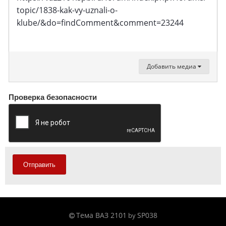
topic/1838-kak-vy-uznali-o-
klube/&do=findComment&comment=23244
Добавить медиа
Проверка безопасности
Отправить
Тема ВАЗ 2101
SP038
by