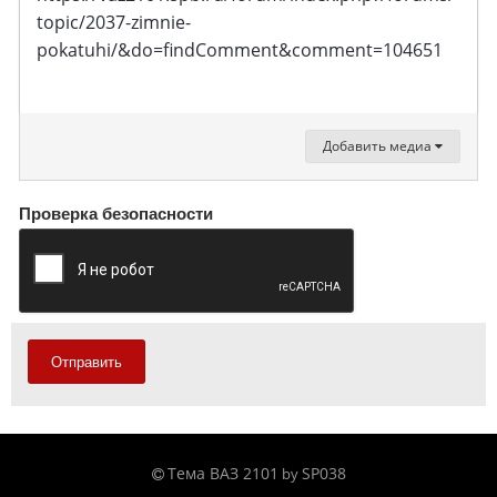
topic/2037-zimnie-
pokatuhi/&do=findComment&comment=104651
Добавить медиа
Проверка безопасности
Отправить
Тема ВАЗ 2101
SP038
by