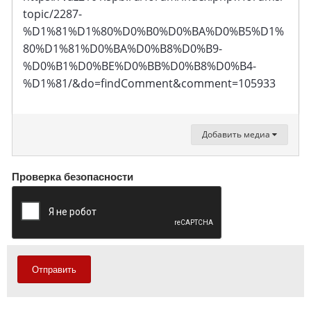
topic/2287-
%D1%81%D1%80%D0%B0%D0%BA%D0%B5%D1%
80%D1%81%D0%BA%D0%B8%D0%B9-
%D0%B1%D0%BE%D0%BB%D0%B8%D0%B4-
%D1%81/&do=findComment&comment=105933
Добавить медиа
Проверка безопасности
Отправить