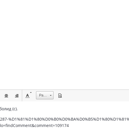
Размер
олид (с).
s/topic/2287-%D1%81%D1%80%D0%B0%D0%BA%D0%B5%D1%80%D1%
=findComment&comment=109174