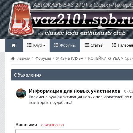
Клуб
Форумы
Статьи
Галерея
Главная
Форумы
ЖИЗНЬ КЛУБА
КОПЕЙКИ КЛУБА
Срак
Объявления
Информация для новых участников
07.03
Включена ручная активация новых пользователей по п
некоторые неудобства!
Ваше имя
ОБЯЗАТЕЛЬНО