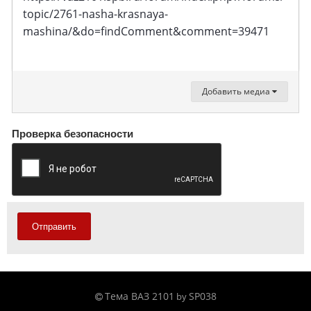
topic/2761-nasha-krasnaya-
mashina/&do=findComment&comment=39471
Добавить медиа
Проверка безопасности
Отправить
Тема ВАЗ 2101
SP038
by