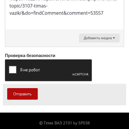
topic/3107-timas-
vazik/&do=findComment&comment=53557
Добавить медиа
Проверка безопасности
Отправить
Тема ВАЗ 2101
SP038
by