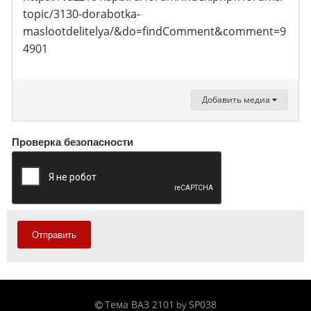
topic/3130-dorabotka-
maslootdelitelya/&do=findComment&comment=9
4901
Добавить медиа
Проверка безопасности
Отправить
Тема ВАЗ 2101
SP038
by