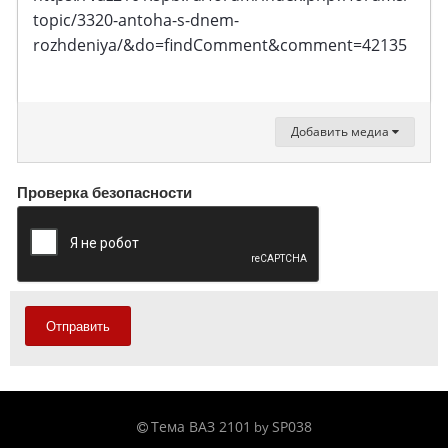
topic/3320-antoha-s-dnem-
rozhdeniya/&do=findComment&comment=42135
Добавить медиа
Проверка безопасности
Отправить
Тема ВАЗ 2101
SP038
by