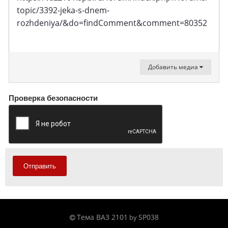
topic/3392-jeka-s-dnem-
rozhdeniya/&do=findComment&comment=80352
Добавить медиа
Проверка безопасности
Отправить
Тема ВАЗ 2101
SP038
by