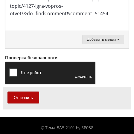
topic/4127-igra-vopros-
otvet/&do=findComment&comment=51454
Добавить медиа
Проверка безопасности
Отправить
Тема ВАЗ 2101
SP038
by