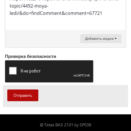
topic/4492-moya-
ledi/&do=findComment&comment=67721
Добавить медиа
Проверка безопасности
Отправить
Тема ВАЗ 2101
SP038
by