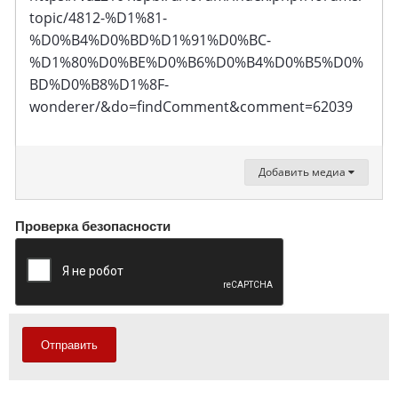
topic/4812-%D1%81-
%D0%B4%D0%BD%D1%91%D0%BC-
%D1%80%D0%BE%D0%B6%D0%B4%D0%B5%D0%
BD%D0%B8%D1%8F-
wonderer/&do=findComment&comment=62039
Добавить медиа
Проверка безопасности
Отправить