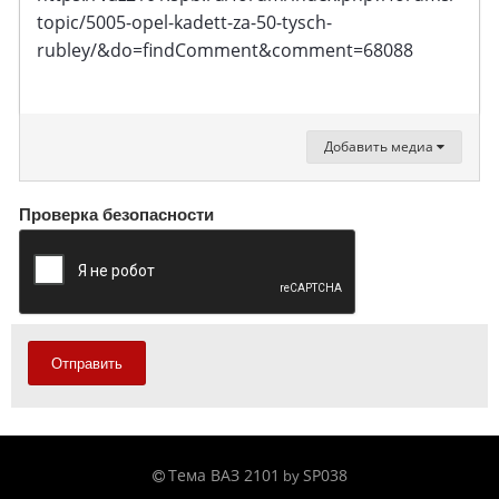
topic/5005-opel-kadett-za-50-tysch-
rubley/&do=findComment&comment=68088
Добавить медиа
Проверка безопасности
Отправить
Тема ВАЗ 2101
SP038
by