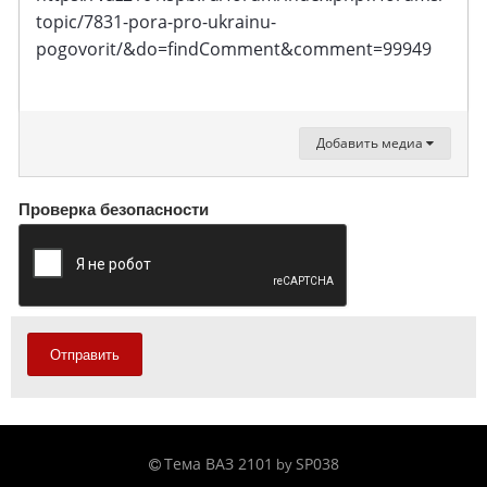
topic/7831-pora-pro-ukrainu-
pogovorit/&do=findComment&comment=99949
Добавить медиа
Проверка безопасности
Отправить
Тема ВАЗ 2101
SP038
by