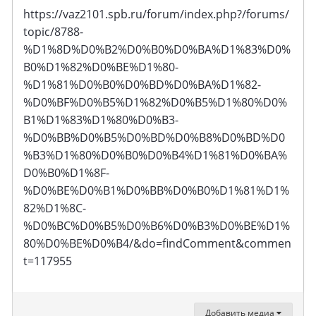
https://vaz2101.spb.ru/forum/index.php?/forums/
topic/8788-
%D1%8D%D0%B2%D0%B0%D0%BA%D1%83%D0%
B0%D1%82%D0%BE%D1%80-
%D1%81%D0%B0%D0%BD%D0%BA%D1%82-
%D0%BF%D0%B5%D1%82%D0%B5%D1%80%D0%
B1%D1%83%D1%80%D0%B3-
%D0%BB%D0%B5%D0%BD%D0%B8%D0%BD%D0
%B3%D1%80%D0%B0%D0%B4%D1%81%D0%BA%
D0%B0%D1%8F-
%D0%BE%D0%B1%D0%BB%D0%B0%D1%81%D1%
82%D1%8C-
%D0%BC%D0%B5%D0%B6%D0%B3%D0%BE%D1%
80%D0%BE%D0%B4/&do=findComment&commen
t=117955
Добавить медиа