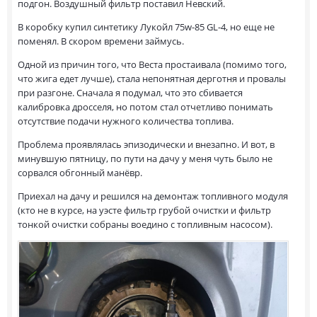
подгон. Воздушный фильтр поставил Невский.
В коробку купил синтетику Лукойл 75w-85 GL-4, но еще не
поменял. В скором времени займусь.
Одной из причин того, что Веста простаивала (помимо того,
что жига едет лучше), стала непонятная дерготня и провалы
при разгоне. Сначала я подумал, что это сбивается
калибровка дросселя, но потом стал отчетливо понимать
отсутствие подачи нужного количества топлива.
Проблема проявлялась эпизодически и внезапно. И вот, в
минувшую пятницу, по пути на дачу у меня чуть было не
сорвался обгонный манёвр.
Приехал на дачу и решился на демонтаж топливного модуля
(кто не в курсе, на уэсте фильтр грубой очистки и фильтр
тонкой очистки собраны воедино с топливным насосом).