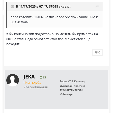
В 11/17/2025 в 07:47,
SP038
сказал:
пора готовить ЗИПы на плановое обслуживание ГРМ к
60 тысячам
я бы конечно зип подготовил, но менять бы прямо так на
60к не стал. Надо осмотреть там все. Может сток еще
походит.
0
JEKA
63
Город:
СПБ, Купчино,
Член клуба
Дунайский проспект
974 сообщения
Мои автомобили:
Volkswagen