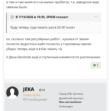
и там и там меня его на малых пробегах, т.е. заводское ещё
свежим было
В 7/13/2026 в 19:35,
SP038
сказал:
буду теперь туда лазить раз в 20-30 тысяч
ох, сколько там регулярных работ... крылья от земли
почисти, водостоки жабо почисти, у горловины землю
убери, теперь ещё и в бак лазать =))
У Дена DenisVak ещё и ступичные меняются по расписанию)
1
JEKA
63
Город:
СПБ, Купчино,
Член клуба
Дунайский проспект
974 сообщения
Мои автомобили:
Volkswagen