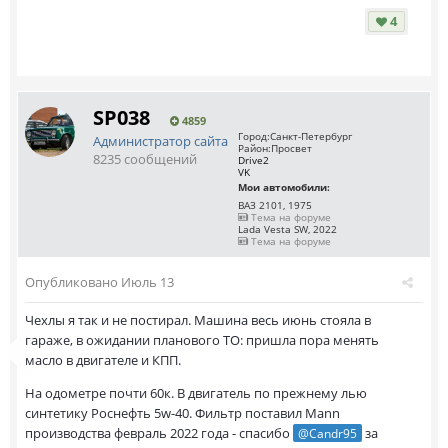
4
SP038
4859
Город:
Санкт-Петербург
Администратор сайта
Район:
Просвет
8235 сообщений
Drive2
VK
Мои автомобили:
ВАЗ 2101, 1975
Тема на форуме
Lada Vesta SW, 2022
Тема на форуме
Опубликовано
Июль 13
Чехлы я так и не постирал. Машина весь июнь стояла в
гараже, в ожидании планового ТО: пришла пора менять
масло в двигателе и КПП.
На одометре почти 60к. В двигатель по прежнему лью
синтетику Роснефть 5w-40. Фильтр поставил Mann
производства февраль 2022 года - спасибо
за
@Саndr95