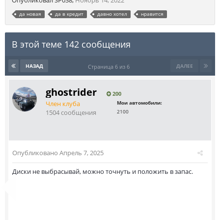
Опубликовал
SP038
,
Ноябрь 14, 2022
да новая
да в кредит
давно хотел
нравится
В этой теме 142 сообщения
НАЗАД
ДАЛЕЕ
Страница 6 из 6
ghostrider
200
Член клуба
Мои автомобили:
1504 сообщения
2100
Опубликовано
Апрель 7, 2025
Диски не выбрасывай, можно точнуть и положить в запас.