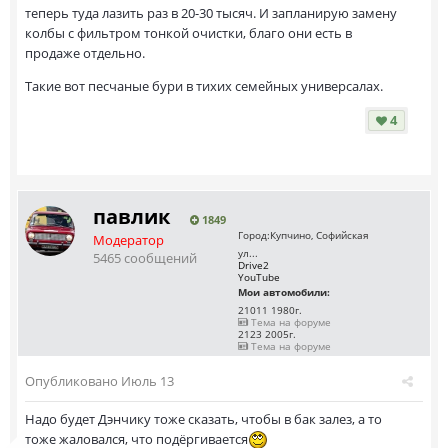
теперь туда лазить раз в 20-30 тысяч. И запланирую замену
колбы с фильтром тонкой очистки, благо они есть в
продаже отдельно.
Такие вот песчаные бури в тихих семейных универсалах.
4
павлик
1849
Город:
Купчино, Софийская
Модератор
ул...
5465 сообщений
Drive2
YouTube
Мои автомобили:
21011 1980г.
Тема на форуме
2123 2005г.
Тема на форуме
Опубликовано
Июль 13
Надо будет Дэнчику тоже сказать, чтобы в бак залез, а то
тоже жаловался, что подёргивается