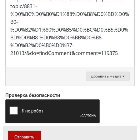
topic/8831-
%D0%BC%D0%B0%D1%88%D0%B8%D0%BD%D0%
B0-
%D0%B2%D1%80%D0%B5%D0%BC%D0%B5%D0%
BD%D0%B8-%D0%B8%D0%BB%D0%B8-
%D0%B2%D0%B0%D0%B7-
21013/&do=findComment&comment=119375
Добавить медиа
Проверка безопасности
Отправить