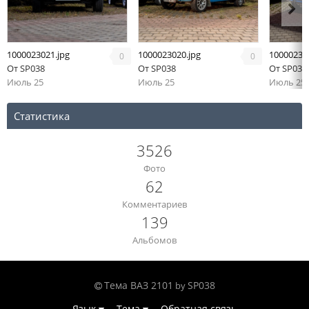
1000023021.jpg
1000023020.jpg
10000230
0
0
От
SP038
От
SP038
От
SP038
Июль 25
Июль 25
Июль 25
Статистика
3526
Фото
62
Комментариев
139
Альбомов
Тема ВАЗ 2101
SP038
by
Язык
Тема
Обратная связь