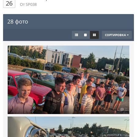
26
От SP038
28 фото
СОРТИРОВКА
0