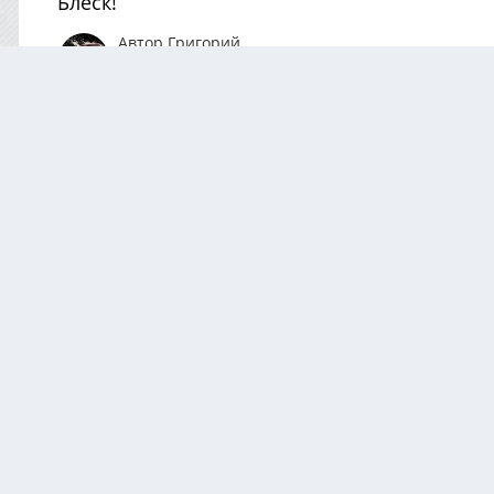
Блеск!
Автор
Григорий
Октябрь 8, 2021
1171 просмотр
Посмотреть все и
0 Комментариев
Комментариев нет