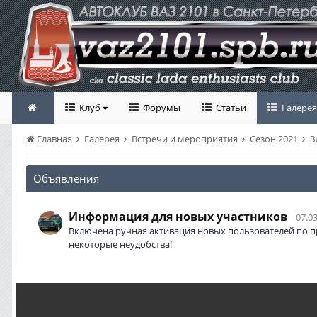
Клуб
Форумы
Статьи
Галерея
Главная
Галерея
Встречи и мероприятия
Сезон 2021
З
Объявления
Информация для новых участников
07.03
Включена ручная активация новых пользователей по п
некоторые неудобства!