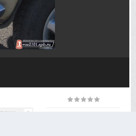
дписчики
0
ИЗ АЛЬБОМА
День рождения клуба - 15 лет
11 фото
0 комментариев
0