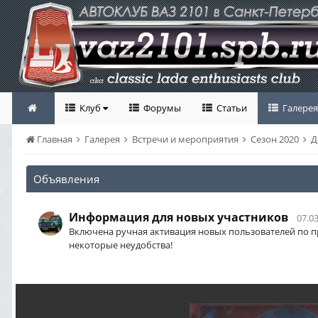
Клуб
Форумы
Статьи
Галерея
Главная
Галерея
Встречи и мероприятия
Сезон 2020
Д
Объявления
Информация для новых участников
07.03
Включена ручная активация новых пользователей по п
некоторые неудобства!