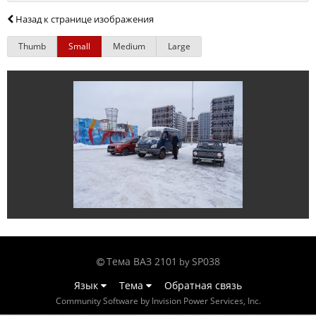
Назад к странице изображения
Thumb
Small
Medium
Large
Тема ВАЗ 2101
SP038
by
Язык
Тема
Обратная связь
Community Software by Invision Power Services, Inc.