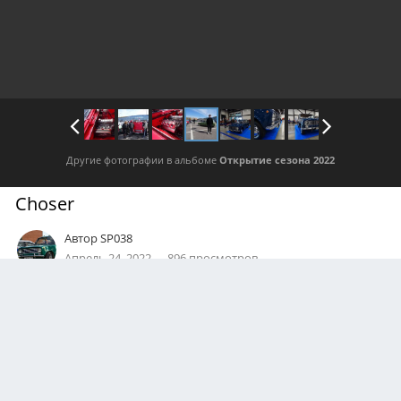
Другие фотографии в альбоме
Открытие сезона 2022
Choser
Автор
SP038
Апрель 24, 2022
896 просмотров
Посмотреть все изображения автора
0
Подписчики
0