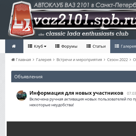
Клуб
Форумы
Статьи
Галерея
Главная
Галерея
Встречи и мероприятия
Сезон 2022
О
Объявления
Информация для новых участников
07.03
Включена ручная активация новых пользователей по п
некоторые неудобства!