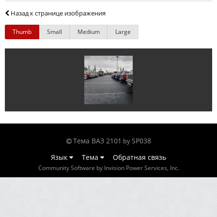
Назад к странице изображения
Thumb
Small
Medium
Large
Тема ВАЗ 2101
SP038
by
Язык
Тема
Обратная связь
Community Software by Invision Power Services, Inc.