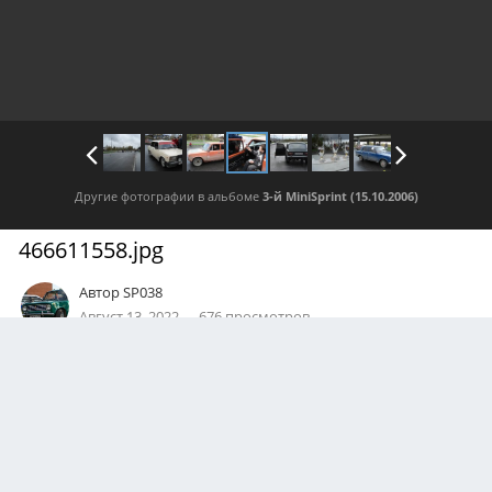
Другие фотографии в альбоме
3-й MiniSprint (15.10.2006)
466611558.jpg
Автор
SP038
Август 13, 2022
676 просмотров
Посмотреть все изображения автора
0
Подписчики
0