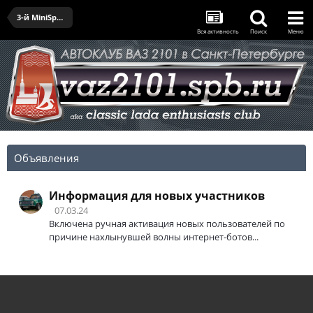
3-й MiniSprint (15.10.2006)
Вся активность
Поиск
Меню
Объявления
Информация для новых участников
07.03.24
Включена ручная активация новых пользователей по
причине нахлынувшей волны интернет-ботов...