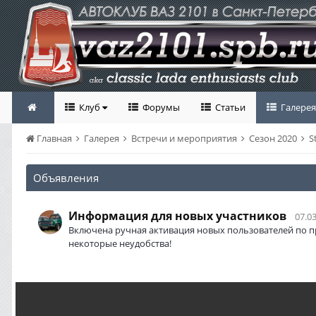
Клуб
Форумы
Статьи
Галерея
Главная
Галерея
Встречи и мероприятия
Сезон 2020
S
Объявления
Информация для новых участников
07.03
Включена ручная активация новых пользователей по п
некоторые неудобства!