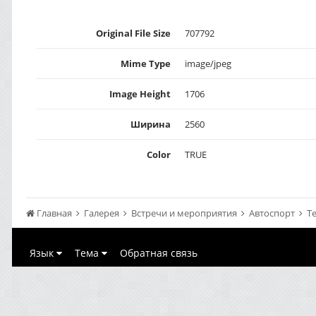
Original File Size
707792
Mime Type
image/jpeg
Image Height
1706
Ширина
2560
Color
TRUE
Главная
Галерея
Встречи и мероприятия
Автоспорт
Те
Язык
Тема
Обратная связь