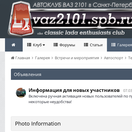
Клуб
Форумы
Статьи
Галерея
Главная
Галерея
Встречи и мероприятия
Автоспорт
Те
Объявления
Информация для новых участников
07.03
Включена ручная активация новых пользователей по п
некоторые неудобства!
Photo Information