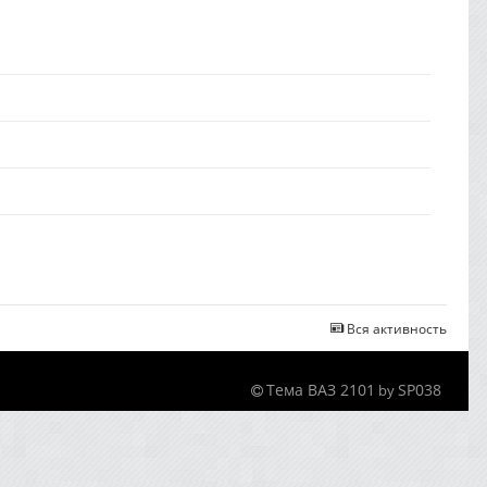
Вся активность
Тема ВАЗ 2101
SP038
by