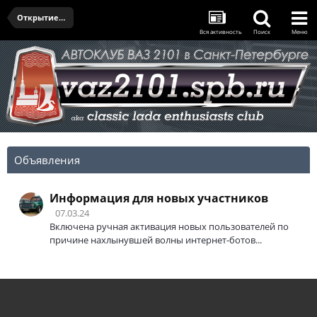
Открытие сезона и Олдтаймер-Галерея 2023
Вся активность
Поиск
Меню
Объявления
Информация для новых участников
07.03.24
Включена ручная активация новых пользователей по
причине нахлынувшей волны интернет-ботов...