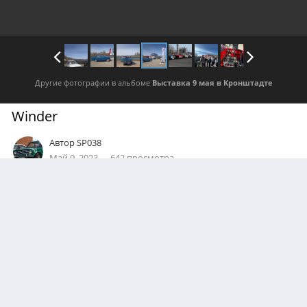
Другие фотографии в альбоме
Выставка 9 мая в Кронштадте
Winder
Автор
SP038
Май 9, 2023
642 просмотра
Посмотреть все изображения автора
0
Подписчики
0