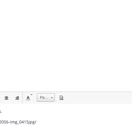
Размер
.
/2056-img_0415jpg/