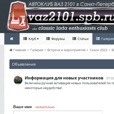
Клуб
Форумы
Статьи
Галерея
Главная
Галерея
Встречи и мероприятия
Сезон 2023
В
Объявления
Информация для новых участников
07.03
Включена ручная активация новых пользователей по п
некоторые неудобства!
Ваше имя
ОБЯЗАТЕЛЬНО