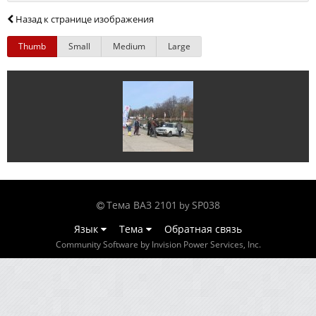
Назад к странице изображения
Thumb
Small
Medium
Large
Тема ВАЗ 2101
SP038
by
Язык
Тема
Обратная связь
Community Software by Invision Power Services, Inc.