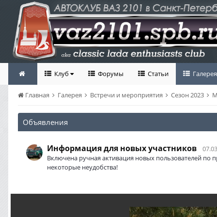
Клуб
Форумы
Статьи
Галерея
Главная
Галерея
Встречи и мероприятия
Сезон 2023
М
Объявления
Информация для новых участников
07.03
Включена ручная активация новых пользователей по п
некоторые неудобства!