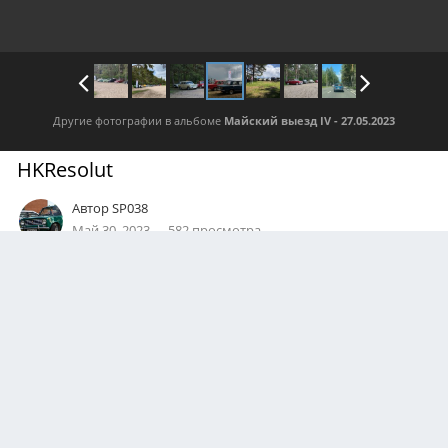
Другие фотографии в альбоме
Майский выезд IV - 27.05.2023
HKResolut
Автор
SP038
Май 30, 2023
582 просмотра
Посмотреть все изображения автора
0
Подписчики
0