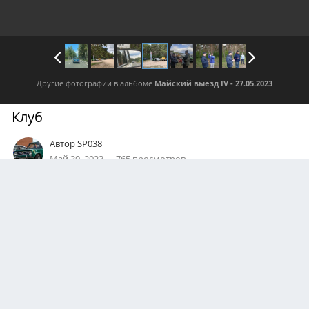
Другие фотографии в альбоме
Майский выезд IV - 27.05.2023
Клуб
Автор
SP038
Май 30, 2023
765 просмотров
Посмотреть все изображения автора
0
Подписчики
0