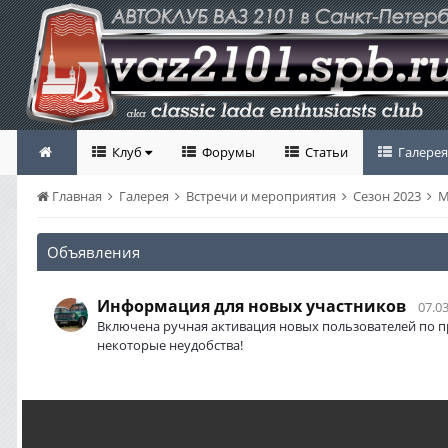
Клуб
Форумы
Статьи
Галерея
Главная
Галерея
Встречи и мероприятия
Сезон 2023
М
Объявления
Информация для новых участников
07.03
Включена ручная активация новых пользователей по п
некоторые неудобства!