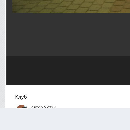
Клуб
Автор
SP038
Июль 7, 2023
596 просмотров
Посмотреть все из
АВТОР