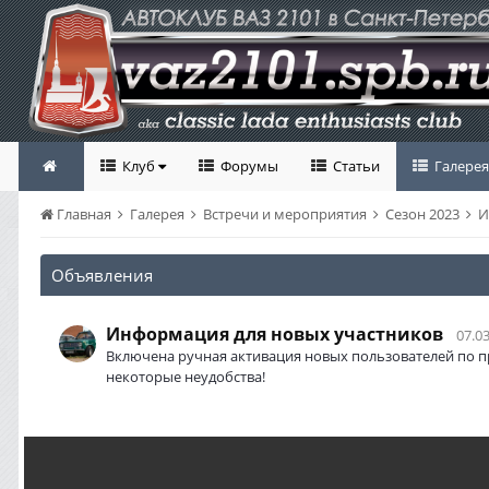
Клуб
Форумы
Статьи
Галерея
Главная
Галерея
Встречи и мероприятия
Сезон 2023
И
Объявления
Информация для новых участников
07.03
Включена ручная активация новых пользователей по п
некоторые неудобства!