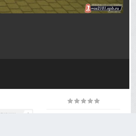
дписчики
0
ИЗ АЛЬБОМА
Июньская встреча - 29.06.2023
66 фото
0 комментариев