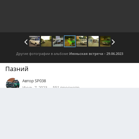
Другие фотографии в альбоме
Июньская встреча - 29.06.2023
Пазний
Автор
SP038
Июль 7, 2023
551 просмотр
Посмотреть все изображения автора
АВТОР
amaevaalisa
0