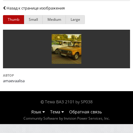
Назад к странице изображения
Thumb
Small
Medium
Large
АВТОР
amaevaalisa
Тема ВАЗ 2101
SP038
by
Язык
Тема
Обратная связь
Community Software by Invision Power Services, Inc.