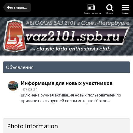
Фестиваль "АвтоРетроВече" 2023
Вся активность
Поиск
Меню
Объявления
Информация для новых участников
07.03.24
Включена ручная активация новых пользователей по
причине нахлынувшей волны интернет-ботов...
Photo Information