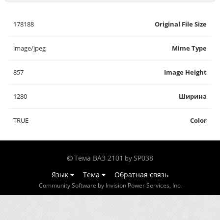
178188
Original File Size
image/jpeg
Mime Type
857
Image Height
1280
Ширина
TRUE
Color
Тема ВАЗ 2101
SP038
by
Язык
Тема
Обратная связь
Community Software by Invision Power Services, Inc.