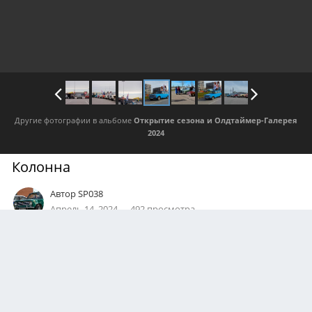
Другие фотографии в альбоме
Открытие сезона и Олдтаймер-Галерея
2024
Колонна
Автор
SP038
Апрель 14, 2024
492 просмотра
Посмотреть все изображения автора
АВТОР
Дмитрий Куликов
0