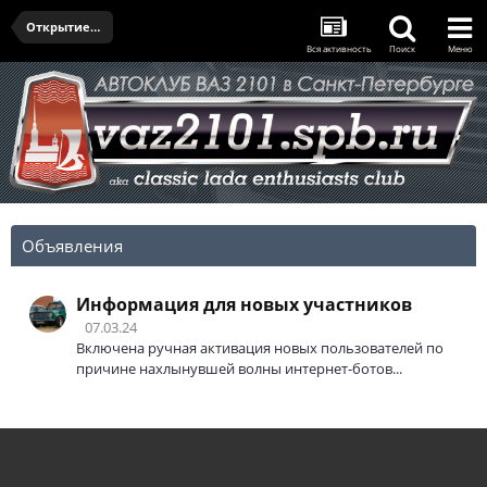
Открытие сезона и Олдтаймер-Галерея 2024
Вся активность
Поиск
Меню
Объявления
Информация для новых участников
07.03.24
Включена ручная активация новых пользователей по
причине нахлынувшей волны интернет-ботов...