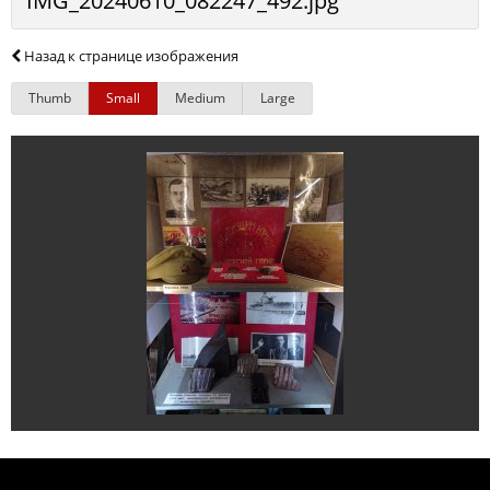
IMG_20240610_082247_492.jpg
Назад к странице изображения
Thumb
Small
Medium
Large