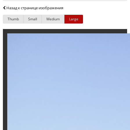
Назад к странице изображения
Thumb
Small
Medium
Large