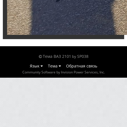
Тема ВАЗ 2101
SP038
by
Язык
Тема
Обратная связь
Community Software by Invision Power Services, Inc.