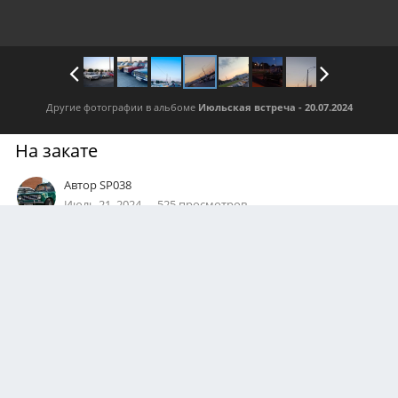
Другие фотографии в альбоме
Июльская встреча - 20.07.2024
На закате
Автор
SP038
Июль 21, 2024
525 просмотров
Посмотреть все изображения автора
0
Подписчики
0